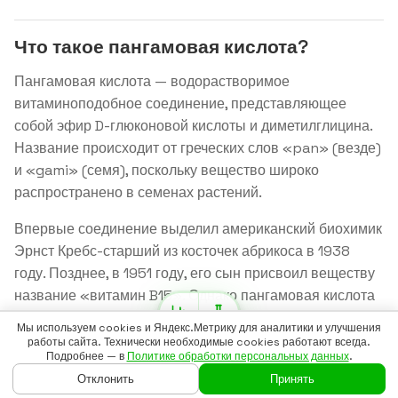
Что такое пангамовая кислота?
Пангамовая кислота — водорастворимое
витаминоподобное соединение, представляющее
собой эфир D-глюконовой кислоты и диметилглицина.
Название происходит от греческих слов «pan» (везде)
и «gami» (семя), поскольку вещество широко
распространено в семенах растений.
Впервые соединение выделил американский биохимик
Эрнст Кребс-старший из косточек абрикоса в 1938
году. Позднее, в 1951 году, его сын присвоил веществу
название «витамин B15». Однако пангамовая кислота
не соответствует строгому определению витамина: не
Мы используем cookies и Яндекс.Метрику для аналитики и улучшения
установлено состояние дефицита, не доказана
работы сайта. Технически необходимые cookies работают всегда.
Подробнее — в
Политике обработки персональных данных
.
незаменимость для организма.
Отклонить
Принять
ГЛАВНАЯ
ГАЙДЫ
ВОЙТИ
БАДСКАН
ЕЩЁ