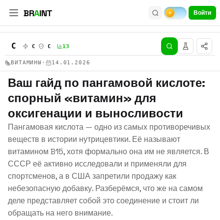
BR
A
INT
Войти
C
C
C
13
ВИТАМИНЫ
·
14.01.2026
Ваш гайд по пангамовой кислоте:
спорный «витамин» для
оксигенации и выносливости
Пангамовая кислота — одно из самых противоречивых
веществ в истории нутрицевтики. Её называют
витамином B15, хотя формально она им не является. В
СССР её активно исследовали и применяли для
спортсменов, а в США запретили продажу как
небезопасную добавку. Разберёмся, что же на самом
деле представляет собой это соединение и стоит ли
обращать на него внимание.