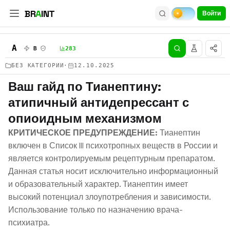
BR
A
INT
Войти
A
B
D
283
БЕЗ КАТЕГОРИИ
·
12.10.2025
Ваш гайд по Тианептину:
атипичный антидепрессант с
опиоидным механизмом
КРИТИЧЕСКОЕ ПРЕДУПРЕЖДЕНИЕ:
Тианептин
включен в Список III психотропных веществ в России и
является контролируемым рецептурным препаратом.
Данная статья носит исключительно информационный
и образовательный характер. Тианептин имеет
высокий потенциал злоупотребления и зависимости.
Использование только по назначению врача-
психиатра.