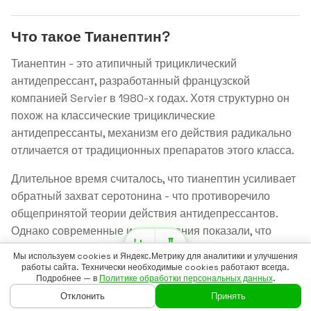
Что такое Тианептин?
Тианептин - это атипичный трициклический
антидепрессант, разработанный французской
компанией Servier в 1980-х годах. Хотя структурно он
похож на классические трициклические
антидепрессанты, механизм его действия радикально
отличается от традиционных препаратов этого класса.
Длительное время считалось, что тианептин усиливает
обратный захват серотонина - что противоречило
общепринятой теории действия антидепрессантов.
Однако современные исследования показали, что
основной механизм работы тианептина связан с
Мы используем cookies и Яндекс.Метрику для аналитики и улучшения
активацией μ-опиоидных рецепторов и модуляцией
работы сайта. Технически необходимые cookies работают всегда.
Подробнее — в
Политике обработки персональных данных
.
глутаматергической нейропередачи.
Отклонить
Принять
ГЛАВНАЯ
ГАЙДЫ
ВОЙТИ
БАДСКАН
ЕЩЁ