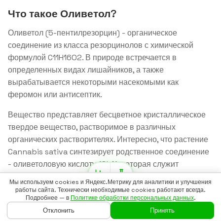
Что такое Оливетол?
Оливетол (5-пентилрезорцин) - органическое
соединение из класса резорцинолов с химической
формулой C11H16O2. В природе встречается в
определенных видах лишайников, а также
вырабатывается некоторыми насекомыми как
феромон или антисептик.
Вещество представляет бесцветное кристаллическое
твердое вещество, растворимое в различных
органических растворителях. Интересно, что растение
Cannabis sativa синтезирует родственное соединение
- оливетоловую кислоту (OLA), которая служит
промежуточным звеном в биосинтезе каннабиноидов,
Мы используем cookies и Яндекс.Метрику для аналитики и улучшения
включая ТГК и КБД.
работы сайта. Технически необходимые cookies работают всегда.
Подробнее — в
Политике обработки персональных данных
.
Оливетол десятилетиями использовался в химии для
Отклонить
Принять
ГЛАВНАЯ
ГАЙДЫ
ВОЙТИ
БАДСКАН
ЕЩЁ