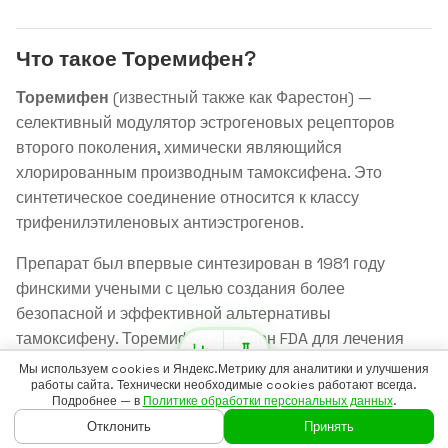
Что такое Торемифен?
Торемифен
(известный также как Фарестон) —
селективный модулятор эстрогеновых рецепторов
второго поколения, химически являющийся
хлорированным производным тамоксифена. Это
синтетическое соединение относится к классу
трифенилэтиленовых антиэстрогенов.
Препарат был впервые синтезирован в 1981 году
финскими учеными с целью создания более
безопасной и эффективной альтернативы
тамоксифену. Торемифен одобрен FDA для лечения
метастатического рака молочной железы у
Мы используем cookies и Яндекс.Метрику для аналитики и улучшения
работы сайта. Технически необходимые cookies работают всегда.
постменопаузальных женщин, но в сообществе
Подробнее — в
Политике обработки персональных данных
.
биохакеров изучается для других применений.
Отклонить
Принять
ГЛАВНАЯ
ГАЙДЫ
ВОЙТИ
БАДСКАН
ЕЩЁ