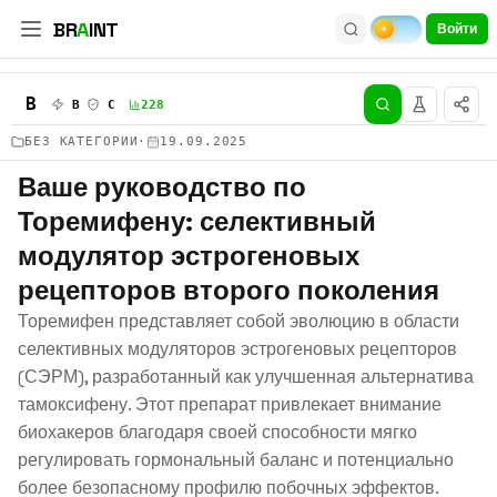
BR
A
INT
Войти
B
B
C
228
БЕЗ КАТЕГОРИИ
·
19.09.2025
Ваше руководство по
Торемифену: селективный
модулятор эстрогеновых
рецепторов второго поколения
Торемифен представляет собой эволюцию в области
селективных модуляторов эстрогеновых рецепторов
(СЭРМ), разработанный как улучшенная альтернатива
тамоксифену. Этот препарат привлекает внимание
биохакеров благодаря своей способности мягко
регулировать гормональный баланс и потенциально
более безопасному профилю побочных эффектов.