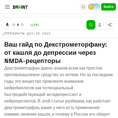
BR
A
INT
Войти
A
B
D
191
ПРЕПАРАТЫ
·
31.10.2025
Ваш гайд по Декстрометорфану:
от кашля до депрессии через
NMDA-рецепторы
Декстрометорфан давно знаком всем как простое
противокашлевое средство из аптеки. Но за последние
годы это вещество привлекло внимание
нейробиологов как потенциальный
быстродействующий антидепрессант и
нейропротектор. В этой статье разберем, как работает
декстрометорфан, какие у него есть применения
помимо лечения кашля, и почему в России его оборот