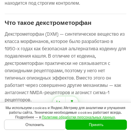
находится под строгим контролем.
Что такое декстрометорфан
Декстрометорфан (DXM) — синтетическое вещество из
класса морфинанов, которое было разработано в
1950-х годах как безопасная альтернатива кодеину для
подавления кашля. В отличие от кодеина,
декстрометорфан практически не связывается с
опиоидными рецепторами, поэтому у него нет
типичных опиоидных эффектов. Вместо этого он
работает через совершенно другие механизмы — как
антагонист NMDA-рецепторов и агонист сигма-1
рецепторов.
Мы используем cookies и Яндекс.Метрику для аналитики и улучшения
Интересно, что декстрометорфан — это
работы сайта. Технически необходимые cookies работают всегда.
Подробнее — в
Политике обработки персональных данных
.
правовращающий изомер левометорфана, опиоида,
Отклонить
Принять
который никогда не получил широкого
ГЛАВНАЯ
ГАЙДЫ
ВОЙТИ
БАДСКАН
ЕЩЁ