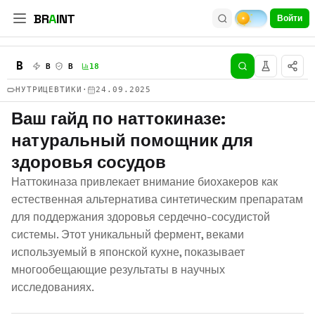
BR
A
INT
Войти
B
B
B
18
НУТРИЦЕВТИКИ
·
24.09.2025
Ваш гайд по наттокиназе:
натуральный помощник для
здоровья сосудов
Наттокиназа привлекает внимание биохакеров как
естественная альтернатива синтетическим препаратам
для поддержания здоровья сердечно-сосудистой
системы. Этот уникальный фермент, веками
используемый в японской кухне, показывает
многообещающие результаты в научных
исследованиях.