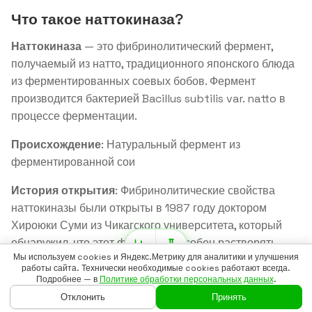
Что такое наттокиназа?
Наттокиназа
— это фибринолитический фермент,
получаемый из натто, традиционного японского блюда
из ферментированных соевых бобов. Фермент
производится бактерией Bacillus subtilis var. natto в
процессе ферментации.
Происхождение
: Натуральный фермент из
ферментированной сои
История открытия
: Фибринолитические свойства
наттокиназы были открыты в 1987 году доктором
Хироюки Суми из Чикагского университета, который
обнаружил, что этот фермент способен растворять
Мы используем cookies и Яндекс.Метрику для аналитики и улучшения
тромбы в 4 раза эффективнее плазмина.
работы сайта. Технически необходимые cookies работают всегда.
Подробнее — в
Политике обработки персональных данных
.
Важная информация
Отклонить
Принять
ГЛАВНАЯ
ГАЙДЫ
ВОЙТИ
БАДСКАН
ЕЩЁ
Информация в данной статье носит исключительно