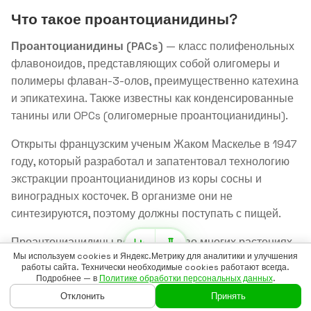
Что такое проантоцианидины?
Проантоцианидины (PACs)
— класс полифенольных
флавоноидов, представляющих собой олигомеры и
полимеры флаван-3-олов, преимущественно катехина
и эпикатехина. Также известны как конденсированные
танины или OPCs (олигомерные проантоцианидины).
Открыты французским ученым Жаком Маскелье в 1947
году, который разработал и запатентовал технологию
экстракции проантоцианидинов из коры сосны и
виноградных косточек. В организме они не
синтезируются, поэтому должны поступать с пищей.
Проантоцианидины встречаются во многих растениях,
Мы используем cookies и Яндекс.Метрику для аналитики и улучшения
особенно в виноградных косточках (самая высокая
работы сайта. Технически необходимые cookies работают всегда.
концентрация), яблоках, ягодах (клюква, черника,
Подробнее — в
Политике обработки персональных данных
.
аронья), какао-бобах, коре сосны, корице и красном
Отклонить
Принять
ГЛАВНАЯ
ГАЙДЫ
ВОЙТИ
БАДСКАН
ЕЩЁ