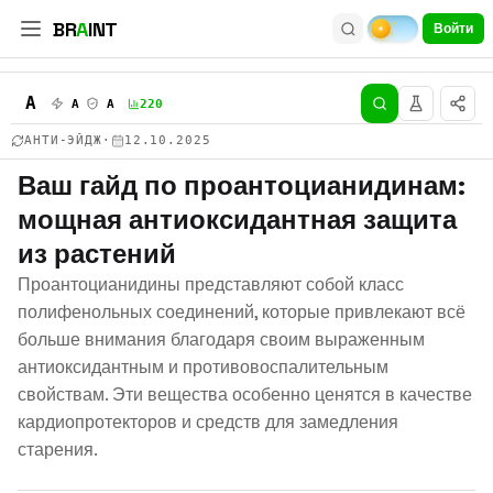
BR
A
INT
Войти
A
A
A
220
АНТИ-ЭЙДЖ
·
12.10.2025
Ваш гайд по проантоцианидинам:
мощная антиоксидантная защита
из растений
Проантоцианидины представляют собой класс
полифенольных соединений, которые привлекают всё
больше внимания благодаря своим выраженным
антиоксидантным и противовоспалительным
свойствам. Эти вещества особенно ценятся в качестве
кардиопротекторов и средств для замедления
старения.