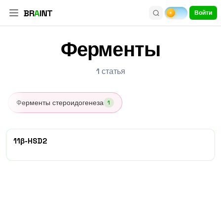
BR
A
INT
Войти
Ферменты
1
статья
Ферменты стероидогенеза
1
11β-HSD2